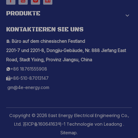
PRODUKTE
KONTAKTIEREN SIE UNS
Büro auf dem chinesischen Festland

2201-7 und 2201-8, Dongjiu-Gebäude, Nr. 888 Jiefang East
Road, Stadt Yixing, Provinz Jiangsu, China
+86 18761555908

+86-510-87013147

gm@4e-energy.com
Copyright ©
2026
East Energy Electrical Engineering Co.,
Ltd.
Technologie von
.
苏ICP备16064163号-1
Leadong
.
Sitemap