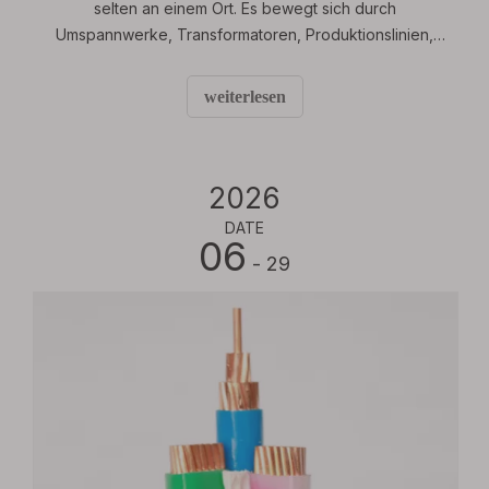
selten an einem Ort. Es bewegt sich durch
Umspannwerke, Transformatoren, Produktionslinien,
HVAC-Systeme, Beleuchtungsnetze, Notstromanlagen
und Hilfsstromkreise, oft über lange Strecken mit
weiterlesen
unterschiedlichen thermischen und mechanischen
Bedingungen.
2026
DATE
06
- 29