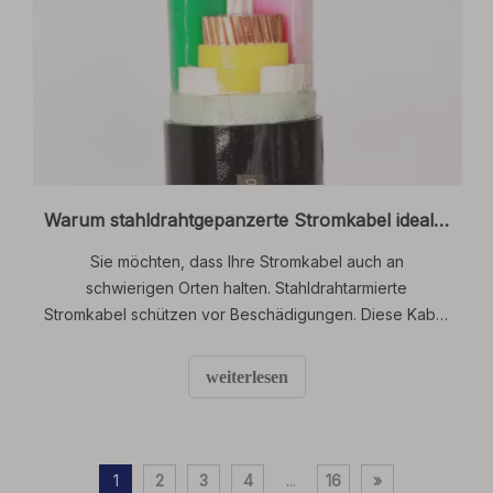
Warum stahldrahtgepanzerte Stromkabel ideal für raue Industrie- und Außenumgebungen sind
Sie möchten, dass Ihre Stromkabel auch an
schwierigen Orten halten. Stahldrahtarmierte
Stromkabel schützen vor Beschädigungen. Diese Kabel
können in Fabriken und im Freien vielen Gefahren
standhalten. Beispielsweise kann sehr heißes oder
weiterlesen
kaltes Wetter dazu führen, dass normale Kabel
schwach werden. Nässe kann dazu führen, dass das
Innere von Kabeln rostet.
1
2
3
4
...
16
»