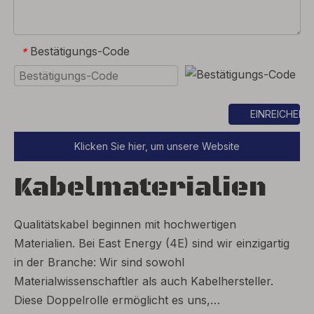
Bestätigungs-Code
*
EINREICHEN
Klicken Sie hier, um unsere Website
einzugeben
Kabelmaterialien
Qualitätskabel beginnen mit hochwertigen
Materialien. Bei East Energy (4E) sind wir einzigartig
in der Branche: Wir sind sowohl
Materialwissenschaftler als auch Kabelhersteller.
Diese Doppelrolle ermöglicht es uns,