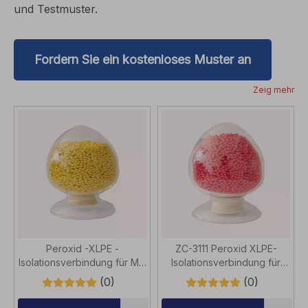
und Testmuster.
Fordern Sie ein kostenloses Muster an
Zeig mehr
Peroxid -XLPE -
ZC-3111 Peroxid XLPE-
Isolationsverbindung für MV
Isolationsverbindung für
-Kabel bis zu 35 kV
MV-Kabel bis zu 35 kV
(0)
(0)