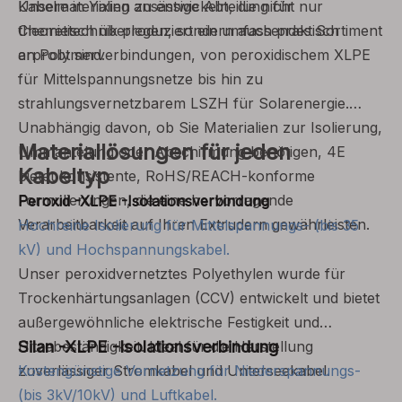
Kabelmaterialien zu entwickeln, die nicht nur
Unsere in Yixing ansässige Abteilung für
theoretisch überlegen, sondern auch praktisch
Chemietechnik produziert ein umfassendes Sortiment
erprobt sind.
an Polymerverbindungen, von peroxidischem XLPE
für Mittelspannungsnetze bis hin zu
strahlungsvernetzbarem LSZH für Solarenergie.
Unabhängig davon, ob Sie Materialien zur Isolierung,
Materiallösungen für jeden
Ummantelung oder Abschirmung benötigen, 4E
Kabeltyp
bietet konsistente, RoHS/REACH-konforme
Formulierungen, die eine hervorragende
Peroxid -XLPE -Isolationsverbindung
Verarbeitbarkeit auf Ihren Extrudern gewährleisten.
Hochreine Isolierung für Mittelspannungs- (bis 35
kV) und Hochspannungskabel.
Unser peroxidvernetztes Polyethylen wurde für
Trockenhärtungsanlagen (CCV) entwickelt und bietet
außergewöhnliche elektrische Festigkeit und
Silan -XLPE -Isolationsverbindung
Hitzebeständigkeit. Ideal für die Herstellung
zuverlässiger Stromkabel und Unterseekabel.
Kostengünstige Vernetzung für Niederspannungs-
(bis 3kV/10kV) und Luftkabel.