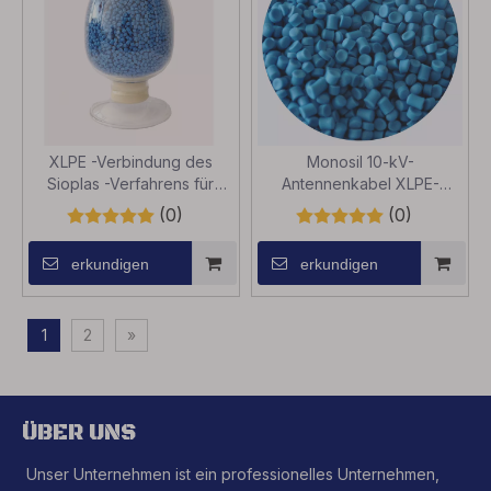
XLPE -Verbindung des
Monosil 10-kV-
Sioplas -Verfahrens für
Antennenkabel XLPE-
Draht und Kabel bis zu 3kV
Verbund
(0)
(0)
erkundigen
erkundigen
1
2
»
ÜBER UNS
Unser Unternehmen ist ein professionelles Unternehmen,