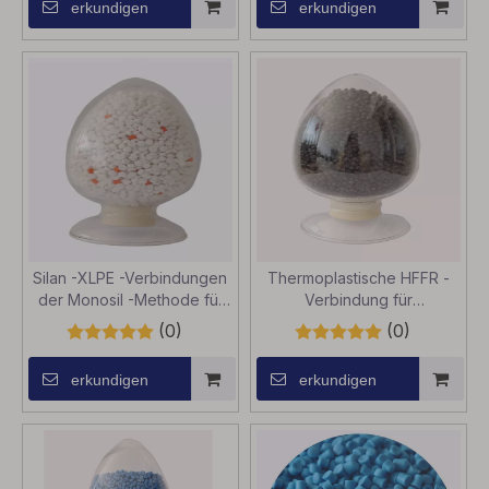
erkundigen
erkundigen
Silan -XLPE -Verbindungen
Thermoplastische HFFR -
der Monosil -Methode für
Verbindung für
Draht und Kabel bis zu 3kV
Flammhemmungsmittel -
(0)
(0)
Polyethylen -Draht- und
Kabelschichtschicht
erkundigen
erkundigen