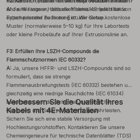
Masterbatch), der eine einfachere Verarbeitbarkeit
F2: Kann ich Muster für die Testproduktion erhalten?
und eine längere Haltbarkeit bietet. 4E liefert beide
A:
Ja. Wir wissen, dass die Materialkompatibilität von
Typen passend zu Ihrem Extruder-Setup.
entscheidender Bedeutung ist. Wir bieten kostenlose
Muster (normalerweise 5–10 kg) für Ihre Labortests
oder kleine Probeläufe auf Ihrer Extrusionslinie an.
F3: Erfüllen Ihre LSZH-Compounds die
Flammschutznormen IEC 60332?
A:
Ja, unsere HFFR- und LSZH-Compounds sind so
formuliert, dass sie strenge
Flammenausbreitungstests (IEC 60332) bestehen und
gleichzeitig eine niedrige Rauchdichte (IEC 61034)
Verbessern Sie die Qualität Ihres
beibehalten, um die Sicherheit in öffentlichen
Kabels mit 4E-Materialien
Gebäuden und Solarprojekten zu gewährleisten.
Sichern Sie sich eine stabile Versorgung mit
Hochleistungsrohstoffen. Kontaktieren Sie unsere
Chemieingenieure für technische Datenblätter (TDS)