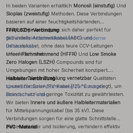
In beiden Varianten erhältlich
Monosil (einstufig)
Und
Sioplas (zweistufig)
Methoden. Diese Verbindungen
basieren auf einer feuchtigkeitshärtenden
Technologie und eignen sich daher perfekt für
FFR/LSZH -Verbindung
gebündelte Antennenkabel (ABC) und
Sicherheitskritische Materialien für moderne
Gebäudekabel, ohne dass teure CCV-Leitungen
Infrastruktur.
erforderlich sind.
Unser
Flammhemmend (HFFR)
Und
Low Smoke
Zero Halogen (LSZH)
Compounds sind für
Umgebungen mit hoher Sicherheit konzipiert.
Inklusive
Durch Strahlung vernetzbar
Qualitäten
Halbleiter Verbindung
speziell für Solar-/PV-Kabel (125 °C ausgelegt), um
Unverzichtbare Abschirmung zur Kontrolle
Brandschutz und geringe Toxizität zu gewährleisten.
elektrischer Felder.
Wir bieten
Innere und äußere Halbleitermaterialien
für Mittelspannungskabel (bis 35 kV). Diese
Verbindungen sorgen für eine glatte Schnittstelle
zwischen Leiter und Isolierung, verhindern effektiv
PVC -Material