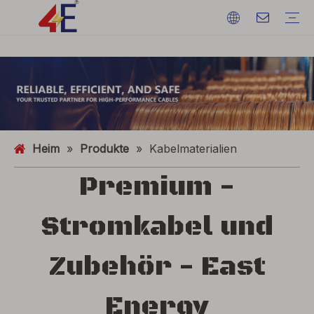
Kabel
Kabelzubehör
Kabelmaschinen
Kabelmaterialien
Elektrisches Stromkabel
Kabelabschlüsse
Kabelmaschinen
Erdungsdraht
ACSR (Aluminiumleiter stahlverstärkt)
FAQ
Kataloge
Eventausstellung
Branchendynamik
Heim
»
Produkte
»
Kabelmaterialien
Premium -
Stromkabel und
Zubehör - East
Energy