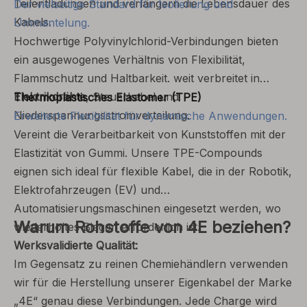
Teilentladungen und verlängern die Lebensdauer des
Der vielseitige Standard für Isolierung und
Kabels.
Ummantelung.
Hochwertige Polyvinylchlorid-Verbindungen bieten
ein ausgewogenes Verhältnis von Flexibilität,
Flammschutz und Haltbarkeit. weit verbreitet in
Elektrikdrähte
, Steuerkabel und
Thermoplastisches Elastomer (TPE)
Niederspannungsstromverteilung.
Erweiterte Flexibilität für dynamische Anwendungen.
Vereint die Verarbeitbarkeit von Kunststoffen mit der
Elastizität von Gummi. Unsere TPE-Compounds
eignen sich ideal für flexible Kabel, die in der Robotik,
Elektrofahrzeugen (EV) und
Automatisierungsmaschinen eingesetzt werden, wo
Warum Rohstoffe von 4E beziehen?
wiederholtes Biegen erforderlich ist.
Werksvalidierte Qualität:
Im Gegensatz zu reinen Chemiehändlern verwenden
wir für die Herstellung unserer Eigenkabel der Marke
„4E“ genau diese Verbindungen. Jede Charge wird