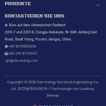
PRODUKTE
KONTAKTIEREN SIE UNS
Büro auf dem chinesischen Festland

2201-7 und 2201-8, Dongjiu-Gebäude, Nr. 888 Jiefang East
Road, Stadt Yixing, Provinz Jiangsu, China
+86 18761555908

+86-510-87013147

gm@4e-energy.com
Copyright ©
2026
East Energy Electrical Engineering Co.,
Ltd.
Technologie von
.
苏ICP备16064163号-1
Leadong
.
Sitemap