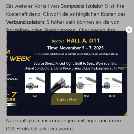
Ein weiterer Vorteil von
Composite Isolator
S ist ihre
Kosteneffizienz. Obwohl die anfänglichen Kosten des
Verbundisolators
S höher sein können als die von
Porzellan- oder Glasisolatoren, überwiegen ihre
langfristigen Vorteile die Investition.
Kompositisolatoren erfordern eine minimale Wartung,
haben eine längere Lebensdauer und bieten eine
bessere Leistung, was zu reduzierten Ausfallzeiten
und niedrigeren Gesamtkosten führt.
Darüber hinaus sind
zusammengesetzte Isolators
umweltfreundlich. Sie bestehen aus ungiftigen
Materialien wie Silikonkautschuk, die recycelt werden
können. Durch die Auswahl von
Composite -
Isolators
können Unternehmen zu
Nachhaltigkeitsanstrengungen beitragen und ihren
CO2 -Fußabdruck reduzieren.