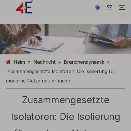
Kabel
Kabelzubehör
Kabelmaschinen
Kabelmaterialien
Elektrisches Stromkabel
Kabelabschlüsse
Kabelmaschinen
Erdungsdraht
ACSR (Aluminiumleiter stahlverstärkt)
FAQ
Kataloge
Eventausstellung
Branchendynamik
Heim
»
Nachricht
»
Branchendynamik
»
Zusammengesetzte Isolatoren: Die Isolierung für
moderne Netze neu erfinden
Zusammengesetzte
Isolatoren: Die Isolierung