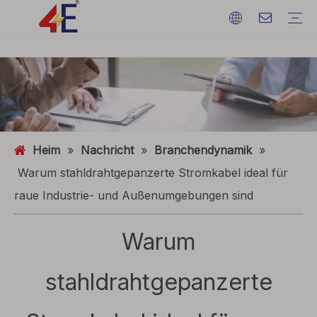
Kabel
Kabelzubehör
Kabelmaschinen
Kabelmaterialien
Elektrisches Stromkabel
Kabelabschlüsse
Kabelmaschinen
Erdungsdraht
ACSR (Aluminiumleiter stahlverstärkt)
FAQ
Kataloge
Eventausstellung
Branchendynamik
Heim
»
Nachricht
»
Branchendynamik
»
Warum stahldrahtgepanzerte Stromkabel ideal für
raue Industrie- und Außenumgebungen sind
Warum
stahldrahtgepanzerte