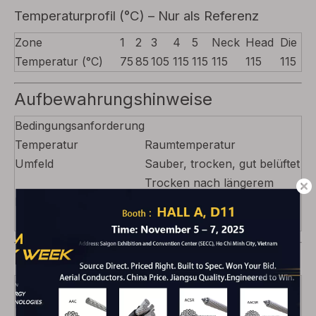
Temperaturprofil (°C) – Nur als Referenz
Zone
1
2
3
4
5
Neck
Head
Die
Temperatur (°C)
75
85
105
115
115
115
115
115
Aufbewahrungshinweise
Bedingungsanforderung
Temperatur
Raumtemperatur
Umfeld
Sauber, trocken, gut belüftet
Trocken nach längerem
Nach dem Öffnen
Öffnen (bei
Feuchtigkeitseinwirkung)
Produktverpackung
Parameterspezifikation
Nettogewicht pro
600 kg