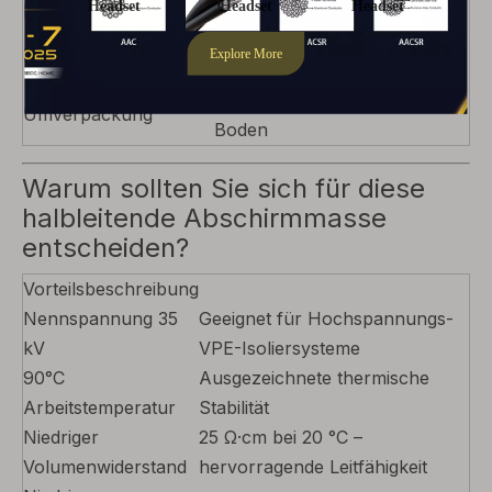
Paket
Kunststoffversiegelter
Innenverpackung
Folienbeutel
Wellkarton mit palettiertem
Umverpackung
Boden
Warum sollten Sie sich für diese
halbleitende Abschirmmasse
entscheiden?
Vorteilsbeschreibung
Nennspannung 35
Geeignet für Hochspannungs-
kV
VPE-Isoliersysteme
90°C
Ausgezeichnete thermische
Arbeitstemperatur
Stabilität
Niedriger
25 Ω·cm bei 20 °C –
Volumenwiderstand
hervorragende Leitfähigkeit