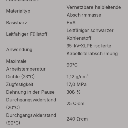
Vernetzbare halbleitende
Materialtyp
Abschirmmasse
Basisharz
EVA
Leitfähiger schwarzer
Leitfähiger Füllstoff
Kohlenstoff
35-kV-XLPE-isolierte
Anwendung
Kabelleiterabschirmung
Maximale
90°C
Arbeitstemperatur
Dichte (23°C)
1,12 g/cm³
Zugfestigkeit
17,0 MPa
Dehnung in der Pause
308 %
Durchgangswiderstand
25 Ω·cm
(20°C)
Durchgangswiderstand
240 Ω·cm
(90°C)