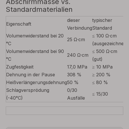
Abschirmmasse vs.
Standardmaterialien
dieser
typischer
Eigenschaft
Verbindung
Standard
Volumenwiderstand bei 20
≤ 100 Ω·cm
25 Ω·cm
°C
(ausgezeichnet)
Volumenwiderstand bei 90
≤ 500 Ω·cm
240 Ω·cm
°C
(gut)
Zugfestigkeit
17,0 MPa
≥ 10 MPa
Dehnung in der Pause
308 %
≥ 200 %
Heißverlängerungsdehnung
50 %
≤ 80 %
Schlagversprödung
0/30
≤ 15/30
(-40°C)
Ausfälle