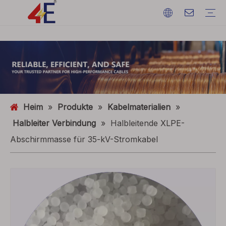
Kabel
Kabelzubehör
Kabelmaschinen
Kabelmaterialien
Elektrisches Stromkabel
Kabelabschlüsse
Kabelmaschinen
Erdungsdraht
ACSR (Aluminiumleiter stahlverstärkt)
FAQ
Kataloge
Eventausstellung
Branchendynamik
Heim
»
Produkte
»
Kabelmaterialien
»
Halbleiter Verbindung
»
Halbleitende XLPE-
Abschirmmasse für 35-kV-Stromkabel