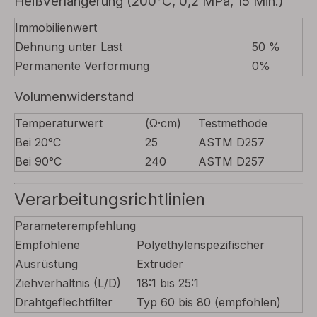
Heißverlängerung (200°C, 0,2 MPa, 15 Min.)
Immobilienwert
Dehnung unter Last
50 %
Permanente Verformung
0%
Volumenwiderstand
Temperaturwert
(Ω·cm)
Testmethode
Bei 20°C
25
ASTM D257
Bei 90°C
240
ASTM D257
Verarbeitungsrichtlinien
Parameterempfehlung
Empfohlene
Polyethylenspezifischer
Ausrüstung
Extruder
Ziehverhältnis (L/D)
18:1 bis 25:1
Drahtgeflechtfilter
Typ 60 bis 80 (empfohlen)