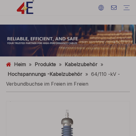
Kabel
Kabelzubehör
Kabelmaschinen
Kabelmaterialien
Elektrisches Stromkabel
Kabelabschlüsse
Kabelmaschinen
Erdungsdraht
ACSR (Aluminiumleiter stahlverstärkt)
FAQ
Kataloge
Eventausstellung
Branchendynamik
Heim
»
Produkte
»
Kabelzubehör
»
Hochspannungs -Kabelzubehör
»
64/110 -kV -
Verbundbuchse im Freien im Freien