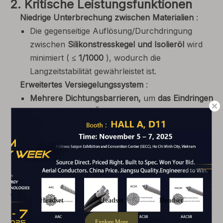
2. Kritische Leistungsfunktionen
Niedrige Unterbrechung zwischen Materialien
:
Die gegenseitige Auflösung/Durchdringung
zwischen
Silikonstresskegel und Isolieröl
wird
minimiert (
≤ 1/1000
), wodurch die
Langzeitstabilität gewährleistet ist.
Erweitertes Versiegelungssystem
:
Mehrere Dichtungsbarrieren,
um
das Eindringen
von Wasser und Ölleckage zu verhindern
.
Dichtungen aus
importiertem NBR oder
Silikongummi
zur Haltbarkeit.
Korrosionsbeständige Befestigungselemente
:
Edelstahl-Hardware
mit wasserdichtes
Versiegelung für langfristige Zuverlässigkeit.
3. Anwendungen und Leistungen
Ideal für
:
Hochspannungsleitungen im Freien
(bis zur